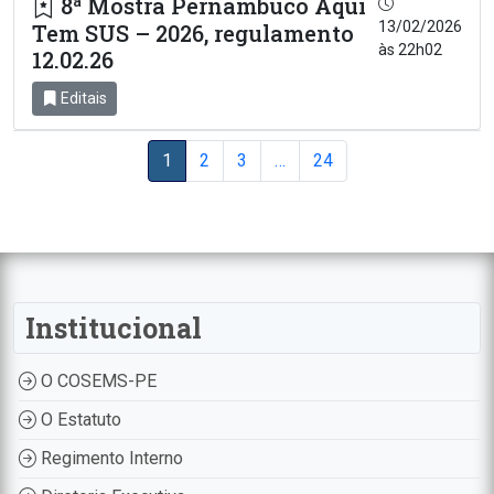
8ª Mostra Pernambuco Aqui
13/02/2026
Tem SUS – 2026, regulamento
às 22h02
12.02.26
Editais
1
2
3
…
24
Institucional
O COSEMS-PE
O Estatuto
Regimento Interno