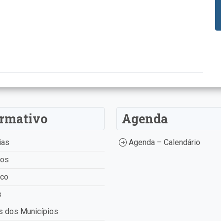
ormativo
Agenda
ias
Agenda – Calendário
tos
ico
s
 dos Municípios