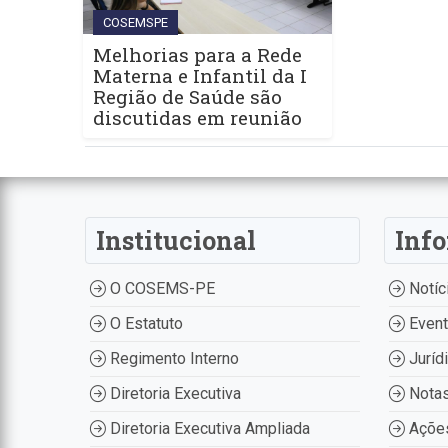
COSEMSPE
Melhorias para a Rede
Materna e Infantil da I
Região de Saúde são
discutidas em reunião
Institucional
Inf
O COSEMS-PE
Notíc
O Estatuto
Even
Regimento Interno
Juríd
Diretoria Executiva
Nota
Diretoria Executiva Ampliada
Ações