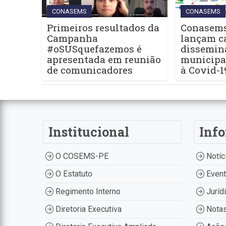
CONASEMS
CONASEMS
Primeiros resultados da
Conasems
Campanha
lançam c
#oSUSquefazemos é
dissemina
apresentada em reunião
municipa
de comunicadores
à Covid-1
Institucional
Inf
O COSEMS-PE
Notíc
O Estatuto
Even
Regimento Interno
Juríd
Diretoria Executiva
Nota