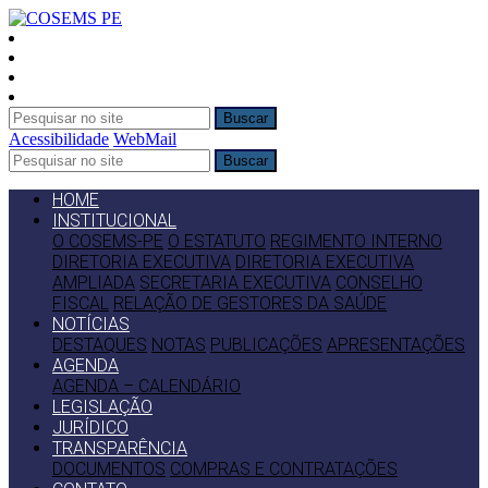
Buscar
Acessibilidade
WebMail
Buscar
HOME
INSTITUCIONAL
O COSEMS-PE
O ESTATUTO
REGIMENTO INTERNO
DIRETORIA EXECUTIVA
DIRETORIA EXECUTIVA
AMPLIADA
SECRETARIA EXECUTIVA
CONSELHO
FISCAL
RELAÇÃO DE GESTORES DA SAÚDE
NOTÍCIAS
DESTAQUES
NOTAS
PUBLICAÇÕES
APRESENTAÇÕES
AGENDA
AGENDA – CALENDÁRIO
LEGISLAÇÃO
JURÍDICO
TRANSPARÊNCIA
DOCUMENTOS
COMPRAS E CONTRATAÇÕES