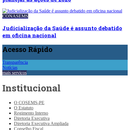
CONASEMS
Judicialização da Saúde é assunto debatido
em oficina nacional
Acesso
Rápido
Transparência
Notícias
mais serviços
Institucional
O COSEMS-PE
O Estatuto
Regimento Interno
Diretoria Executiva
Diretoria Executiva Ampliada
Conselho Fiscal