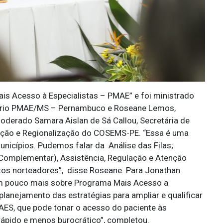
is Acesso à Especialistas – PMAE” e foi ministrado
itório PMAE/MS – Pernambuco e Roseane Lemos,
oderado Samara Aislan de Sá Callou, Secretária de
zação e Regionalização do COSEMS-PE. “Essa é uma
nicípios. Pudemos falar da Análise das Filas;
Complementar), Assistência, Regulação e Atenção
os norteadores”, disse Roseane. Para Jonathan
 um pouco mais sobre Programa Mais Acesso a
lanejamento das estratégias para ampliar e qualificar
AES, que pode tonar o acesso do paciente às
ápido e menos burocrático”, completou.