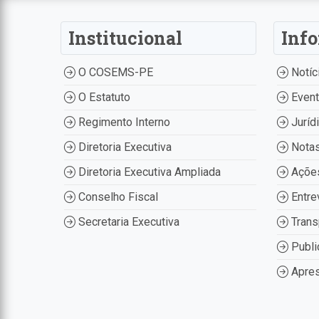
Institucional
Inf
O COSEMS-PE
Notíc
O Estatuto
Even
Regimento Interno
Juríd
Diretoria Executiva
Nota
Diretoria Executiva Ampliada
Ações
Conselho Fiscal
Entre
Secretaria Executiva
Trans
Publi
Apres