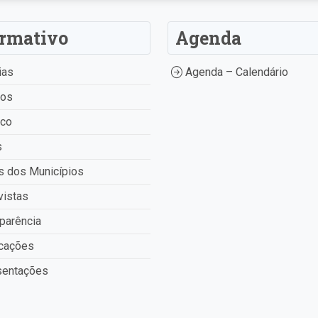
ormativo
Agenda
ias
Agenda – Calendário
tos
ico
s
 dos Municípios
vistas
parência
cações
entações