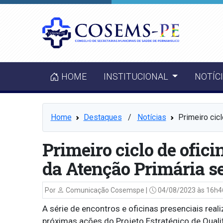
HOME
INSTITUCIONAL
NOTÍC
Home
Destaques
⠀/⠀
Notícias
Primeiro cic
Primeiro ciclo de ofici
da Atenção Primária se
Por
Comunicação Cosemspe |
04/08/2023 às 16h4
A série de encontros e oficinas presenciais rea
próximas ações do Projeto Estratégico de Qual