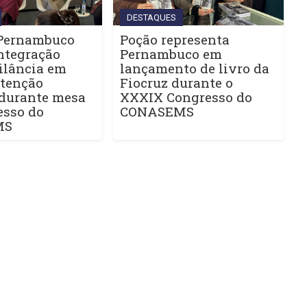
DESTAQUES
Pernambuco
Poção representa
ntegração
Pernambuco em
ilância em
lançamento de livro da
Atenção
Fiocruz durante o
 durante mesa
XXXIX Congresso do
esso do
CONASEMS
MS