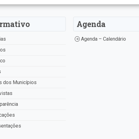
ormativo
Agenda
ias
Agenda – Calendário
tos
ico
s
 dos Municípios
vistas
parência
cações
entações