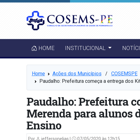
HOME
INSTITUCIONAL
NOTÍC
Home
Ações dos Municípios
⠀/⠀
COSEMSPE
Paudalho: Prefeitura começa a entrega dos K
Paudalho: Prefeitura c
Merenda para alunos d
Ensino
Por
jeffersonelias |
07/05/2020 às 12h15