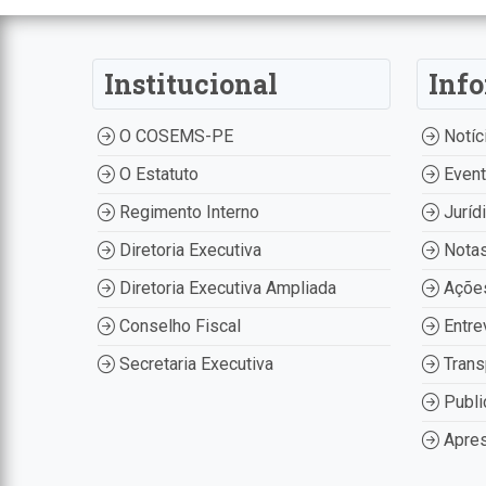
Institucional
Inf
O COSEMS-PE
Notíc
O Estatuto
Even
Regimento Interno
Juríd
Diretoria Executiva
Nota
Diretoria Executiva Ampliada
Ações
Conselho Fiscal
Entre
Secretaria Executiva
Trans
Publi
Apres