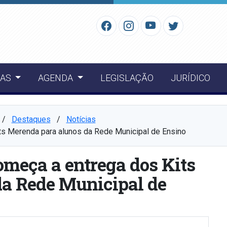
IAS
AGENDA
LEGISLAÇÃO
JURÍDICO
⠀/⠀
Destaques
⠀/⠀
Notícias
its Merenda para alunos da Rede Municipal de Ensino
omeça a entrega dos Kits
a Rede Municipal de