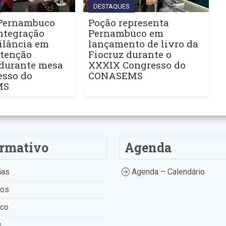
DESTAQUES
Pernambuco
Poção representa
ntegração
Pernambuco em
ilância em
lançamento de livro da
Atenção
Fiocruz durante o
 durante mesa
XXXIX Congresso do
esso do
CONASEMS
MS
ormativo
Agenda
ias
Agenda – Calendário
tos
ico
s