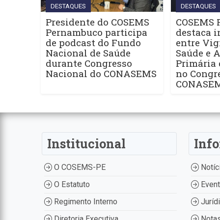
DESTAQUES
DESTAQUES
Presidente do COSEMS
COSEMS 
Pernambuco participa
destaca i
de podcast do Fundo
entre Vig
Nacional de Saúde
Saúde e 
durante Congresso
Primária
Nacional do CONASEMS
no Congr
CONASE
Institucional
Inf
O COSEMS-PE
Notíc
O Estatuto
Even
Regimento Interno
Juríd
Diretoria Executiva
Nota