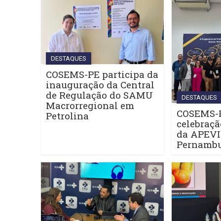
DESTAQUES
COSEMS-PE participa da
inauguração da Central
de Regulação do SAMU
DESTAQUES
Macrorregional em
COSEMS-P
Petrolina
celebraçã
da APEV
Pernamb