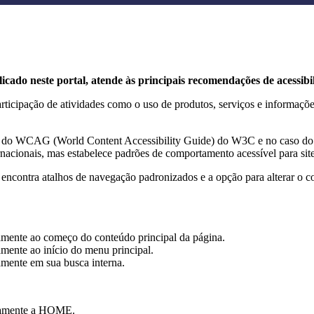
icado neste portal, atende às principais recomendações de acessib
 participação de atividades como o uso de produtos, serviços e informa
ções do WCAG (World Content Accessibility Guide) do W3C e no caso 
acionais, mas estabelece padrões de comportamento acessível para sit
e encontra atalhos de navegação padronizados e a opção para alterar o c
tamente ao começo do conteúdo principal da página.
amente ao início do menu principal.
amente em sua busca interna.
etamente a HOME.