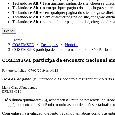
Teclando-se
Alt + t
em qualquer página do site, chega-se 
Teclando-se
Alt + n
em qualquer página do site, chega-se dir
Teclando-se
Alt + s
em qualquer página do site, chega-se di
Teclando-se
Alt + e
em qualquer página do site, chega-se dire
Teclando-se
Alt + o
em qualquer página do site, chega-se di
Fechar
Home
COSEMSPE
⠀/⠀
Destaques
⠀/⠀
Notícias
COSEMS/PE participa de encontro nacional em São Paulo
COSEMS/PE participa de encontro nacional em
Por
jeffersonelias |
07/06/2019 às 14h13
De 4 a 6 de junho, foi realizado o I Encontro Presencial de 2019 d
Maria Clara Albuquerque
DRT/PE 4916
Até a última quinta-feira (6), aconteceu a I reunião presencial da R
Jaraguá, no centro de São Paulo, reuniu as coordenações estaduais e n
Com ênfase na avaliação, o evento trabalhou temáticas como Susten