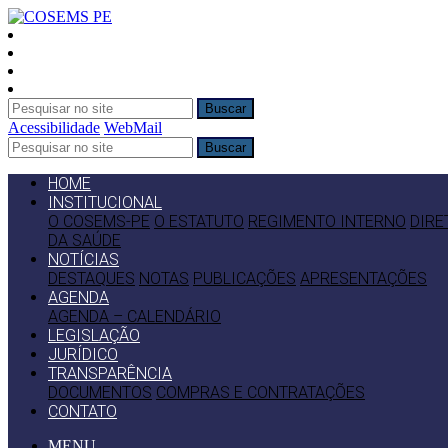
Buscar
Acessibilidade
WebMail
Buscar
HOME
INSTITUCIONAL
O COSEMS-PE
O ESTATUTO
REGIMENTO INTERNO
DIRE
DA SAÚDE
NOTÍCIAS
DESTAQUES
NOTAS
PUBLICAÇÕES
APRESENTAÇÕES
AGENDA
AGENDA – CALENDÁRIO
LEGISLAÇÃO
JURÍDICO
TRANSPARÊNCIA
DOCUMENTOS
COMPRAS E CONTRATAÇÕES
CONTATO
MENU