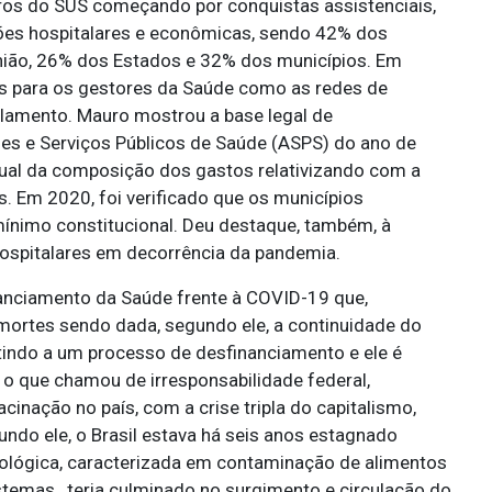
ros do SUS começando por conquistas assistenciais,
ções hospitalares e econômicas, sendo 42% dos
ião, 26% dos Estados e 32% dos municípios. Em
os para os gestores da Saúde como as redes de
rlamento. Mauro mostrou a base legal de
es e Serviços Públicos de Saúde (ASPS) do ano de
tual da composição dos gastos relativizando com a
s. Em 2020, foi verificado que os municípios
mínimo constitucional. Deu destaque, também, à
ospitalares em decorrência da pandemia.
anciamento da Saúde frente à COVID-19 que,
mortes sendo dada, segundo ele, a continuidade do
indo a um processo de desfinanciamento e ele é
u o que chamou de irresponsabilidade federal,
nação no país, com a crise tripla do capitalismo,
undo ele, o Brasil estava há seis anos estagnado
ológica, caracterizada em contaminação de alimentos
istemas, teria culminado no surgimento e circulação do