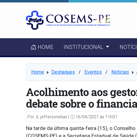
HOME
INSTITUCIONAL
NOTÍC
Home
Destaques
⠀/⠀
Eventos
⠀/⠀
Notícias
Acolhimento aos gesto
debate sobre o financ
Por
jeffersonelias |
16/04/2021 às 11h01
Na tarde da última quinta-feira (15), o Consel
(COSEMS-PE) e a Secretaria Estadual de Saúde 