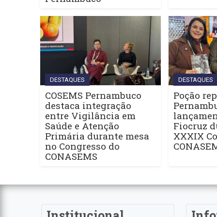
DESTAQUES
DESTAQUES
COSEMS Pernambuco
Poção rep
destaca integração
Pernamb
entre Vigilância em
lançament
Saúde e Atenção
Fiocruz d
Primária durante mesa
XXXIX Co
no Congresso do
CONASE
CONASEMS
Institucional
Inf