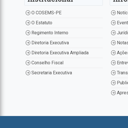
O COSEMS-PE
Notíc
O Estatuto
Even
Regimento Interno
Juríd
Diretoria Executiva
Nota
Diretoria Executiva Ampliada
Ações
Conselho Fiscal
Entre
Secretaria Executiva
Trans
Publi
Apres