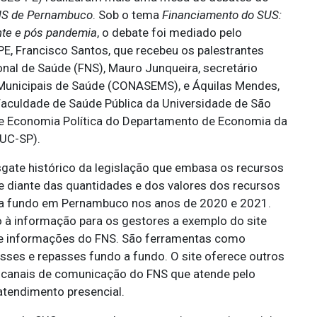
US de Pernambuco
. Sob o tema
Financiamento do SUS:
nte e pós pandemia
, o debate foi mediado pelo
E, Francisco Santos, que recebeu os palestrantes
nal de Saúde (FNS), Mauro Junqueira, secretário
 Municipais de Saúde (CONASEMS), e Áquilas Mendes,
Faculdade de Saúde Pública da Universidade de São
e Economia Política do Departamento de Economia da
PUC-SP).
gate histórico da legislação que embasa os recursos
se diante das quantidades e dos valores dos recursos
do a fundo em Pernambuco nos anos de 2020 e 2021.
 à informação para os gestores a exemplo do site
 de informações do FNS. São ferramentas como
sses e repasses fundo a fundo. O site oferece outros
 e canais de comunicação do FNS que atende pelo
atendimento presencial.