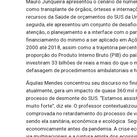
Mauro Junqueira apresentou o cenário de núme
como transplante de órgãos, órteses e interna
recursos da Saúde de orçamentos do SUS da Un
seguida, ele apresentou um conjunto de desafi
atenção, o planejamento e a interface com o pa
financiamento do mínimo a ser aplicado em Açõ
2000 até 2018, assim como a trajetória percen
proporção do Produto Interno Bruto (PIB) do paí
investiram 33 bilhões de reais a mais do que o 
defasagem de procedimentos ambulatoriais e h
Áquilas Mendes concentrou seu discurso no fin
atualmente, gera um impacto de quase 360 mil 
processo de desmonte do SUS. “Estamos assist
muito forte”, diz ele. O professor contextualizo
comprovada no retardamento do processo de vaci
sendo ela sanitária, econômica e ecológica. Seg
economicamente antes da pandemia. A crise ec
via multinacionais e a ruptura ampla dos ecoss