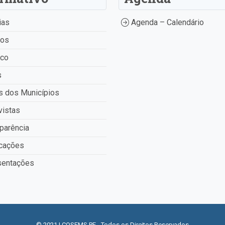
ias
Agenda – Calendário
tos
ico
s
 dos Municípios
vistas
parência
cações
entações
© 2021 | COSEMS PE - Todos os Direitos Reservados