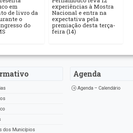
resenta
Pernambuco leva 12
uco em
experiências à Mostra
o de livro da
Nacional e entra na
urante o
expectativa pela
ngresso do
premiação desta terça-
MS
feira (14)
ormativo
Agenda
ias
Agenda – Calendário
tos
ico
s
 dos Municípios