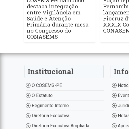
COSEMS Pernambuco
Poção rep
destaca integração
Pernamb
entre Vigilância em
lançament
Saúde e Atenção
Fiocruz d
Primária durante mesa
XXXIX Co
no Congresso do
CONASE
CONASEMS
Institucional
Inf
O COSEMS-PE
Notíc
O Estatuto
Even
Regimento Interno
Juríd
Diretoria Executiva
Nota
Diretoria Executiva Ampliada
Ações