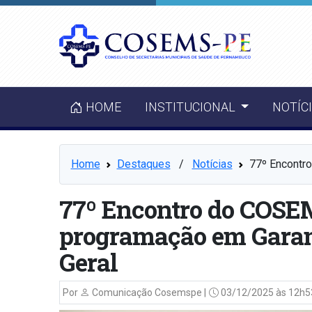
HOME
INSTITUCIONAL
NOTÍC
Home
Destaques
⠀/⠀
Notícias
77º Encontr
77º Encontro do COSE
programação em Gara
Geral
Por
Comunicação Cosemspe |
03/12/2025 às 12h5