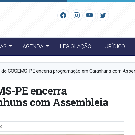
IAS
AGENDA
LEGISLAÇÃO
JURÍDICO
o do COSEMS-PE encerra programação em Garanhuns com Assem
MS-PE encerra
nhuns com Assembleia
3