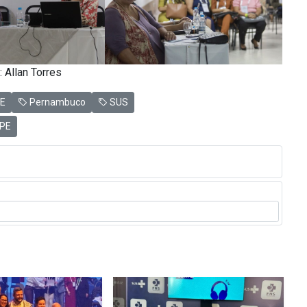
: Allan Torres
E
Pernambuco
SUS
 PE