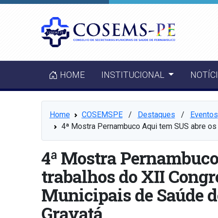
HOME
INSTITUCIONAL
NOTÍC
Home
COSEMSPE
⠀/⠀
Destaques
⠀/⠀
Eventos
4ª Mostra Pernambuco Aqui tem SUS abre os 
4ª Mostra Pernambuco
trabalhos do XII Congr
Municipais de Saúde 
Gravatá