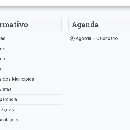
ormativo
Agenda
ias
Agenda – Calendário
tos
ico
s
 dos Municípios
vistas
parência
cações
entações