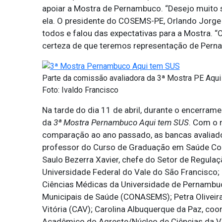
apoiar a Mostra de Pernambuco. “Desejo muito s
ela. O presidente do COSEMS-PE, Orlando Jorge
todos e falou das expectativas para a Mostra. 
certeza de que teremos representação de Pernam
Parte da comissão avaliadora da 3ª Mostra PE Aqu
Foto: Ivaldo Francisco
Na tarde do dia 11 de abril, durante o encerra
da
3ª Mostra Pernambuco Aqui tem SUS
. Com o 
comparação ao ano passado, as bancas avaliado
professor do Curso de Graduação em Saúde Col
Saulo Bezerra Xavier, chefe do Setor de Regulaç
Universidade Federal do Vale do São Francisco; 
Ciências Médicas da Universidade de Pernambuc
Municipais de Saúde (CONASEMS); Petra Oliveir
Vitória (CAV); Carolina Albuquerque da Paz, co
Acadêmico do Agreste/Núcleo de Ciências da Vi