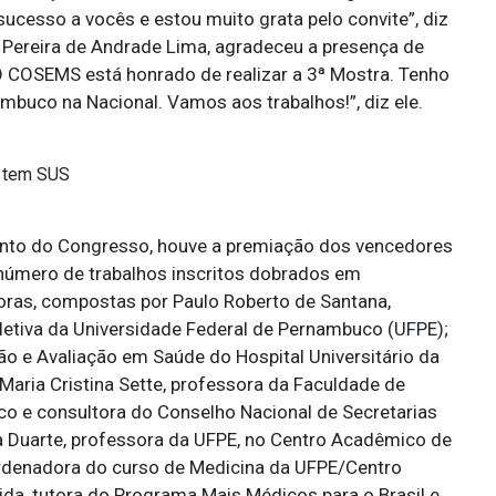
ucesso a vocês e estou muito grata pelo convite”, diz
 Pereira de Andrade Lima, agradeceu a presença de
“O COSEMS está honrado de realizar a 3ª Mostra. Tenho
buco na Nacional. Vamos aos trabalhos!”, diz ele.
i tem SUS
mento do Congresso, houve a premiação dos vencedores
número de trabalhos inscritos dobrados em
ras, compostas por Paulo Roberto de Santana,
etiva da Universidade Federal de Pernambuco (UFPE);
ão e Avaliação em Saúde do Hospital Universitário da
Maria Cristina Sette, professora da Faculdade de
o e consultora do Conselho Nacional de Secretarias
a Duarte, professora da UFPE, no Centro Acadêmico de
ordenadora do curso de Medicina da UFPE/Centro
da, tutora do Programa Mais Médicos para o Brasil e