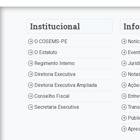
Institucional
Inf
O COSEMS-PE
Notíc
O Estatuto
Even
Regimento Interno
Juríd
Diretoria Executiva
Nota
Diretoria Executiva Ampliada
Ações
Conselho Fiscal
Entre
Secretaria Executiva
Trans
Publi
Apres