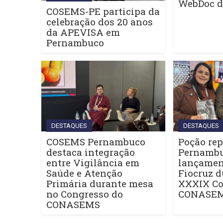
WebDoc 
COSEMS-PE participa da
celebração dos 20 anos
da APEVISA em
Pernambuco
DESTAQUES
DESTAQUES
COSEMS Pernambuco
Poção rep
destaca integração
Pernamb
entre Vigilância em
lançament
Saúde e Atenção
Fiocruz d
Primária durante mesa
XXXIX Co
no Congresso do
CONASE
CONASEMS