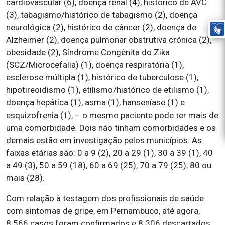
cardiovascular (6), doença renal (4), histórico de AVC
(3), tabagismo/histórico de tabagismo (2), doença
neurológica (2), histórico de câncer (2), doença de
Alzheimer (2), doença pulmonar obstrutiva crônica (2),
obesidade (2), Síndrome Congênita do Zika
(SCZ/Microcefalia) (1), doença respiratória (1),
esclerose múltipla (1), histórico de tuberculose (1),
hipotireoidismo (1), etilismo/histórico de etilismo (1),
doença hepática (1), asma (1), hanseníase (1) e
esquizofrenia (1), – o mesmo paciente pode ter mais de
uma comorbidade. Dois não tinham comorbidades e os
demais estão em investigação pelos municípios. As
faixas etárias são: 0 a 9 (2), 20 a 29 (1), 30 a 39 (1), 40
a 49 (3), 50 a 59 (18), 60 a 69 (25), 70 a 79 (25), 80 ou
mais (28).
Com relação à testagem dos profissionais de saúde
com sintomas de gripe, em Pernambuco, até agora,
8.566 casos foram confirmados e 8.306 descartados.