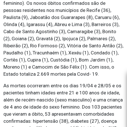
feminino). Os novos óbitos confirmados são de
pessoas residentes nos municípios de Recife (36),
Paulista (9), Jaboatão dos Guararapes (8), Caruaru (6),
Olinda (4), Igarassu (4), Abreu e Lima (3), Barreiros (3),
Cabo de Santo Agostinho (3), Camaragibe (3), Bonito
(2), Goiana (2), Gravatá (2), Ipojuca (2), Palmares (2),
Ribeirão (2), Rio Formoso (2), Vitória de Santo Antão (2),
Paudalho (1), Tracunhaém (1), Xexéu (1), Condado (1),
Cortês (1), Cupira (1), Custódia (1), Bom Jardim (1),
Moreno (1) e Camocim de São Félix (1). Com isso, o
Estado totaliza 2.669 mortes pela Covid- 19.
As mortes ocorreram entre os dias 19/04 e 28/05 e os
pacientes tinham idades entre 21 e 100 anos de idade,
além de recém-nascido (sexo masculino) e uma criança
de 4 ano de idade do sexo feminino. Dos 103 pacientes
que vieram a óbito, 53 apresentavam comorbidades
confirmadas: hipertensão (38), diabetes (27), doença