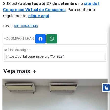
SUS estão
abertas até 27 de setembro
no
site do I
Congresso Virtual do Conasems
. Para conferir o
regulamento,
clique aqui
.
FONTE:
SITE CONASEMS
COMPARTILHAR:
Link da página:
Veja mais