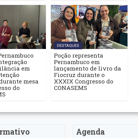
DESTAQUES
Pernambuco
Poção representa
ntegração
Pernambuco em
ilância em
lançamento de livro da
Atenção
Fiocruz durante o
 durante mesa
XXXIX Congresso do
esso do
CONASEMS
MS
ormativo
Agenda