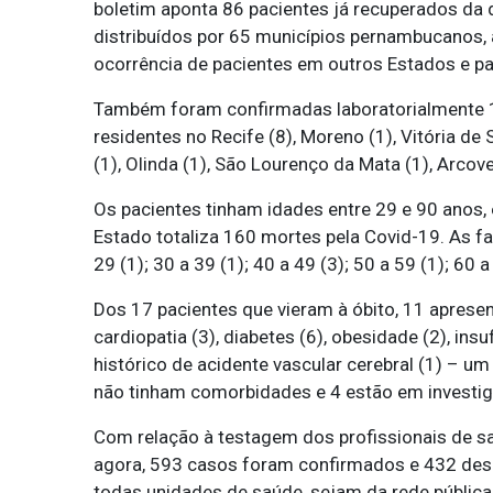
boletim aponta 86 pacientes já recuperados da
distribuídos por 65 municípios pernambucanos,
ocorrência de pacientes em outros Estados e pa
Também foram confirmadas laboratorialmente 1
residentes no Recife (8), Moreno (1), Vitória de
(1), Olinda (1), São Lourenço da Mata (1), Arcov
Os pacientes tinham idades entre 29 e 90 anos, 
Estado totaliza 160 mortes pela Covid-19. As fa
29 (1); 30 a 39 (1); 40 a 49 (3); 50 a 59 (1); 60 
Dos 17 pacientes que vieram à óbito, 11 apres
cardiopatia (3), diabetes (6), obesidade (2), insu
histórico de acidente vascular cerebral (1) – 
não tinham comorbidades e 4 estão em investig
Com relação à testagem dos profissionais de s
agora, 593 casos foram confirmados e 432 desc
todas unidades de saúde, sejam da rede pública (