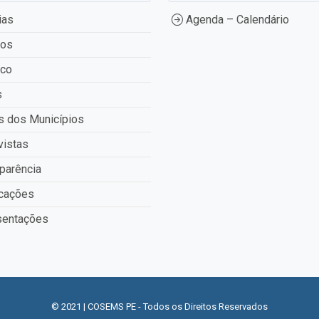
ias
Agenda – Calendário
tos
ico
s
 dos Municípios
vistas
parência
cações
entações
© 2021 | COSEMS PE - Todos os Direitos Reservados