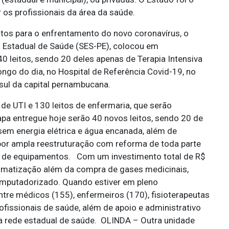
r os profissionais da área da saúde.
itos para o enfrentamento do novo coronavírus, o
 Estadual de Saúde (SES-PE), colocou em
0 leitos, sendo 20 deles apenas de Terapia Intensiva
ongo do dia, no Hospital de Referência Covid-19, no
ul da capital pernambucana. ⁣
s de UTI e 130 leitos de enfermaria, que serão
pa entregue hoje serão 40 novos leitos, sendo 20 de
 sem energia elétrica e água encanada, além de
por ampla reestruturação com reforma de toda parte
de equipamentos. ⁣ ⁣ Com um investimento total de R$
limatização além da compra de gases medicinais,
omputadorizado. Quando estiver em pleno
re médicos (155), enfermeiros (170), fisioterapeutas
fissionais de saúde, além de apoio e administrativo
a rede estadual de saúde. ⁣ OLINDA – Outra unidade