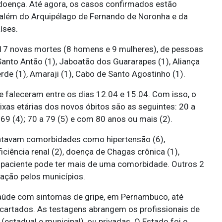
 doença. Até agora, os casos confirmados estão
 além do Arquipélago de Fernando de Noronha e da
íses.
7 novas mortes (8 homens e 9 mulheres), de pessoas
 Santo Antão (1), Jaboatão dos Guararapes (1), Aliança
erde (1), Amaraji (1), Cabo de Santo Agostinho (1).
e faleceram entre os dias 12.04 e 15.04. Com isso, o
ixas etárias dos novos óbitos são as seguintes: 20 a
a 69 (4); 70 a 79 (5) e com 80 anos ou mais (2).
entavam comorbidades como hipertensão (6),
ficiência renal (2), doença de Chagas crônica (1),
um paciente pode ter mais de uma comorbidade. Outros 2
ação pelos municípios.
aúde com sintomas de gripe, em Pernambuco, até
artados. As testagens abrangem os profissionais de
estadual e municipal), ou privadas. O Estado foi o