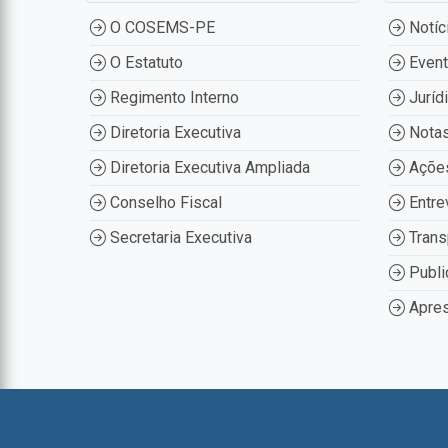
O COSEMS-PE
Notíc
O Estatuto
Even
Regimento Interno
Juríd
Diretoria Executiva
Nota
Diretoria Executiva Ampliada
Ações
Conselho Fiscal
Entre
Secretaria Executiva
Trans
Publi
Apres