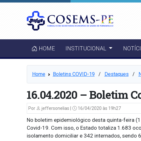
HOME
INSTITUCIONAL
NOTÍC
Home
Boletins COVID-19
⠀/⠀
Destaques
⠀/⠀
N
16.04.2020 – Boletim C
Por
jeffersonelias |
16/04/2020 às 19h27
No boletim epidemiológico desta quinta-feira 
Covid-19. Com isso, o Estado totaliza 1.683 oc
isolamento domiciliar e 342 internados, sendo 6