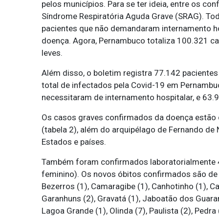
pelos municípios. Para se ter ideia, entre os c
Síndrome Respiratória Aguda Grave (SRAG). Todo
pacientes que não demandaram internamento hosp
doença. Agora, Pernambuco totaliza 100.321 c
leves.
Além disso, o boletim registra 77.142 paciente
total de infectados pela Covid-19 em Pernambuc
necessitaram de internamento hospitalar, e 63.
Os casos graves confirmados da doença estão 
(tabela 2), além do arquipélago de Fernando de 
Estados e países.
Também foram confirmados laboratorialmente 4
feminino). Os novos óbitos confirmados são de 
Bezerros (1), Camaragibe (1), Canhotinho (1), Car
Garanhuns (2), Gravatá (1), Jaboatão dos Guarara
Lagoa Grande (1), Olinda (7), Paulista (2), Pedra 