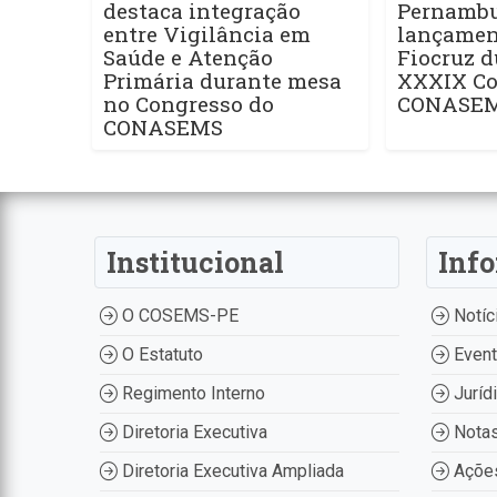
destaca integração
Pernamb
entre Vigilância em
lançament
Saúde e Atenção
Fiocruz d
Primária durante mesa
XXXIX Co
no Congresso do
CONASE
CONASEMS
Institucional
Inf
O COSEMS-PE
Notíc
O Estatuto
Even
Regimento Interno
Juríd
Diretoria Executiva
Nota
Diretoria Executiva Ampliada
Ações