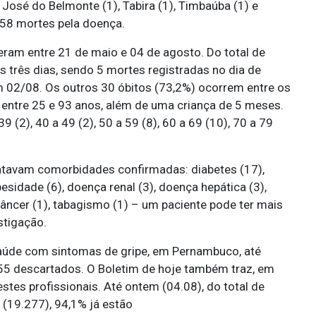
ão José do Belmonte (1), Tabira (1), Timbaúba (1) e
758 mortes pela doença.
eram entre 21 de maio e 04 de agosto. Do total de
 três dias, sendo 5 mortes registradas no dia de
m 02/08. Os outros 30 óbitos (73,2%) ocorrem entre os
 entre 25 e 93 anos, além de uma criança de 5 meses.
39 (2), 40 a 49 (2), 50 a 59 (8), 60 a 69 (10), 70 a 79
entavam comorbidades confirmadas: diabetes (17),
esidade (6), doença renal (3), doença hepática (3),
 câncer (1), tabagismo (1) – um paciente pode ter mais
tigação.
aúde com sintomas de gripe, em Pernambuco, até
55 descartados. O Boletim de hoje também traz, em
stes profissionais. Até ontem (04.08), do total de
 (19.277), 94,1% já estão