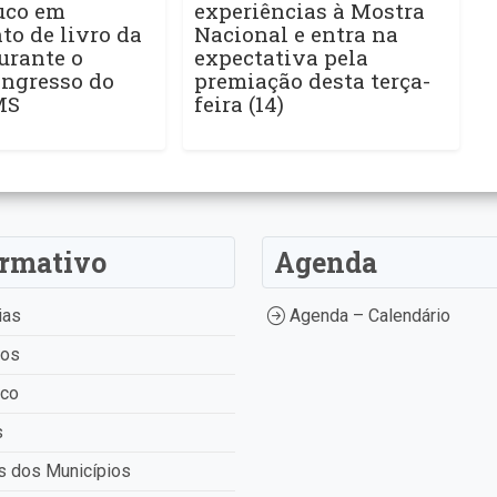
uco em
experiências à Mostra
o de livro da
Nacional e entra na
urante o
expectativa pela
ngresso do
premiação desta terça-
MS
feira (14)
ormativo
Agenda
ias
Agenda – Calendário
tos
ico
s
 dos Municípios