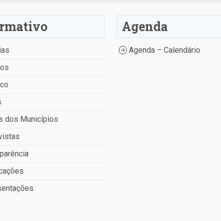
ormativo
Agenda
ias
Agenda – Calendário
tos
ico
s
 dos Municípios
vistas
parência
cações
entações