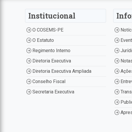
Institucional
Inf
O COSEMS-PE
Notíc
O Estatuto
Even
Regimento Interno
Juríd
Diretoria Executiva
Nota
Diretoria Executiva Ampliada
Ações
Conselho Fiscal
Entre
Secretaria Executiva
Trans
Publi
Apres