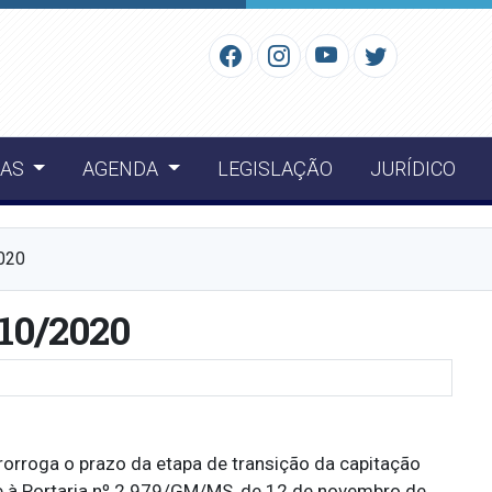
IAS
AGENDA
LEGISLAÇÃO
JURÍDICO
2020
/10/2020
orroga o prazo da etapa de transição da capitação
te à Portaria nº 2.979/GM/MS, de 12 de novembro de