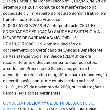
203 da Portaria de Consolidação nº 1/GM/MS, de 28 de
setembro de 2017, consulta para manifestação da
sociedade civil a respeito do recurso administrativo, em
trâmite nos autos do Processo nº
25000.061430/2019-47, interposto pelo CENTRO
SOCIEDADE DE EDUCAÇÃO SAÚDE E ASSISTÊNCIA A
MENORES DE CARRANCAS/MG, CNPJ nº
17.953.217/0001-19, contra a decisão de
cancelamento do Certificado de Entidade Beneficente
de Assistência Social em Saúde (CEBAS) da ora
recorrente, ante o descumprimento dos requisitos,
aferidos em Processo de Supervisão, por não ter
atendido aos requisitos obrigatórios para a manutenção
da certificação, conforme estabelecidos na Lei nº
12.101, de 27 de novembro de 2009, suas alterações e
demais legislações pertinentes.
CONSULTA PÚBLICA Nº 82, DE 18 DE AGOSTO DE
2020
O MINISTRO DE ESTADO DA SAÚDE INTERINO