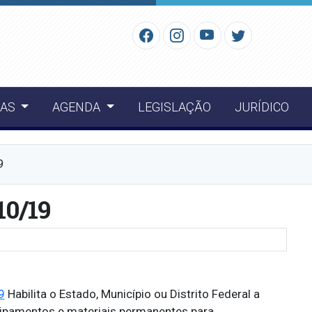
IAS
AGENDA
LEGISLAÇÃO
JURÍDICO
9
10/19
9
Habilita o Estado, Município ou Distrito Federal a
uipamentos e materiais permanentes para