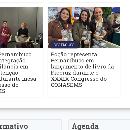
DESTAQUES
Pernambuco
Poção representa
ntegração
Pernambuco em
ilância em
lançamento de livro da
Atenção
Fiocruz durante o
 durante mesa
XXXIX Congresso do
esso do
CONASEMS
MS
ormativo
Agenda