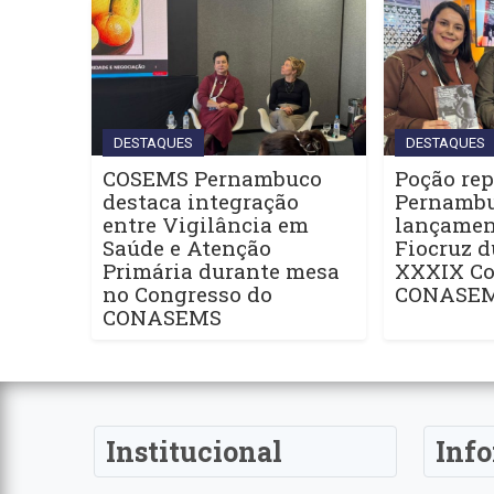
DESTAQUES
DESTAQUES
COSEMS Pernambuco
Poção rep
destaca integração
Pernamb
entre Vigilância em
lançament
Saúde e Atenção
Fiocruz d
Primária durante mesa
XXXIX Co
no Congresso do
CONASE
CONASEMS
Institucional
Inf