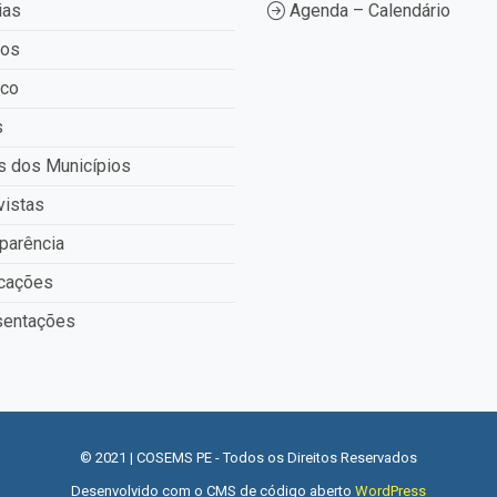
ias
Agenda – Calendário
tos
ico
s
 dos Municípios
vistas
parência
cações
entações
© 2021 | COSEMS PE - Todos os Direitos Reservados
Desenvolvido com o CMS de código aberto
WordPress