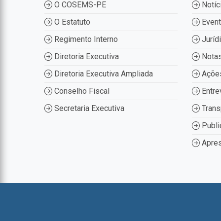
O COSEMS-PE
Notíc
O Estatuto
Even
Regimento Interno
Juríd
Diretoria Executiva
Nota
Diretoria Executiva Ampliada
Ações
Conselho Fiscal
Entre
Secretaria Executiva
Trans
Publi
Apres