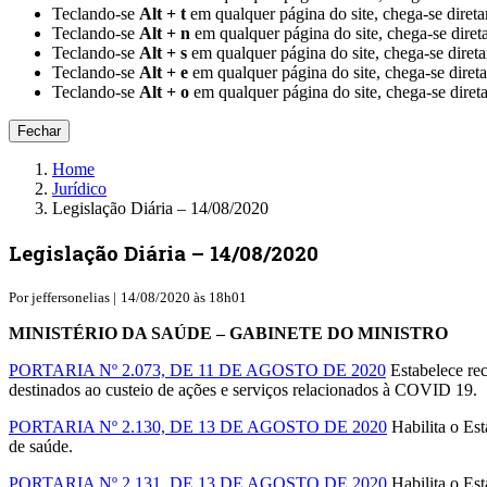
Teclando-se
Alt + t
em qualquer página do site, chega-se 
Teclando-se
Alt + n
em qualquer página do site, chega-se dir
Teclando-se
Alt + s
em qualquer página do site, chega-se di
Teclando-se
Alt + e
em qualquer página do site, chega-se dire
Teclando-se
Alt + o
em qualquer página do site, chega-se di
Fechar
Home
Jurídico
Legislação Diária – 14/08/2020
Legislação Diária – 14/08/2020
Por
jeffersonelias |
14/08/2020 às 18h01
MINISTÉRIO DA SAÚDE –
GABINETE DO MINISTRO
PORTARIA Nº 2.073, DE 11 DE AGOSTO DE 2020
Estabelece rec
destinados ao custeio de ações e serviços relacionados à COVID 19.
PORTARIA Nº 2.130, DE 13 DE AGOSTO DE 2020
Habilita o Est
de saúde.
PORTARIA Nº 2.131, DE 13 DE AGOSTO DE 2020
Habilita o Est