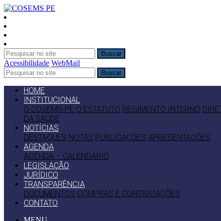
Buscar
Acessibilidade
WebMail
Buscar
HOME
INSTITUCIONAL
O COSEMS-PE
O ESTATUTO
REGIMENTO INTERNO
DIRE
DA SAÚDE
NOTÍCIAS
DESTAQUES
NOTAS
PUBLICAÇÕES
APRESENTAÇÕES
AGENDA
AGENDA – CALENDÁRIO
LEGISLAÇÃO
JURÍDICO
TRANSPARÊNCIA
DOCUMENTOS
COMPRAS E CONTRATAÇÕES
CONTATO
MENU