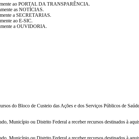
diretamente ao PORTAL DA TRANSPARÊNCIA.
etamente as NOTÍCIAS.
retamente a SECRETARIAS.
tamente ao E-SIC.
retamente a OUVIDORIA.
ursos do Bloco de Custeio das Ações e dos Serviços Públicos de Saúde 
ado, Município ou Distrito Federal a receber recursos destinados à aqu
ado, Município ou Distrito Federal a receber recursos destinados à aqu