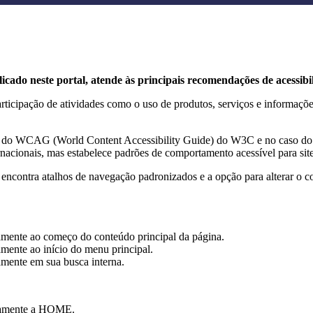
icado neste portal, atende às principais recomendações de acessib
 participação de atividades como o uso de produtos, serviços e informa
ções do WCAG (World Content Accessibility Guide) do W3C e no caso 
acionais, mas estabelece padrões de comportamento acessível para sit
e encontra atalhos de navegação padronizados e a opção para alterar o c
tamente ao começo do conteúdo principal da página.
amente ao início do menu principal.
amente em sua busca interna.
etamente a HOME.