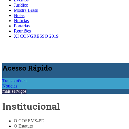
Jurídico
Mostra Brasil
Notas
Notícias
Portarias
Reuniões
XI CONGRESSO 2019
Acesso
Rápido
Transparência
Notícias
mais serviços
Institucional
O COSEMS-PE
O Estatuto