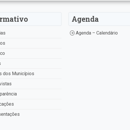
ormativo
Agenda
ias
Agenda – Calendário
tos
ico
s
 dos Municípios
vistas
parência
cações
entações