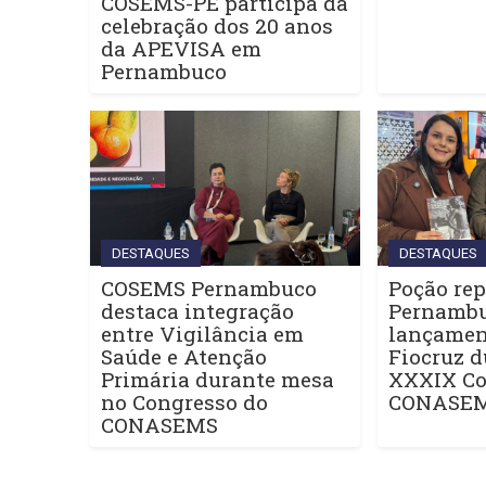
COSEMS-PE participa da
celebração dos 20 anos
da APEVISA em
Pernambuco
DESTAQUES
DESTAQUES
COSEMS Pernambuco
Poção rep
destaca integração
Pernamb
entre Vigilância em
lançament
Saúde e Atenção
Fiocruz d
Primária durante mesa
XXXIX Co
no Congresso do
CONASE
CONASEMS