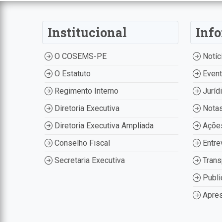
Institucional
Inf
O COSEMS-PE
Notíc
O Estatuto
Even
Regimento Interno
Juríd
Diretoria Executiva
Nota
Diretoria Executiva Ampliada
Ações
Conselho Fiscal
Entre
Secretaria Executiva
Trans
Publi
Apres