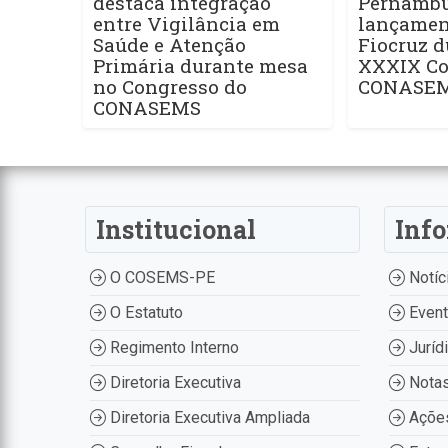
destaca integração
Pernamb
entre Vigilância em
lançament
Saúde e Atenção
Fiocruz d
Primária durante mesa
XXXIX Co
no Congresso do
CONASE
CONASEMS
Institucional
Inf
O COSEMS-PE
Notíc
O Estatuto
Even
Regimento Interno
Juríd
Diretoria Executiva
Nota
Diretoria Executiva Ampliada
Ações