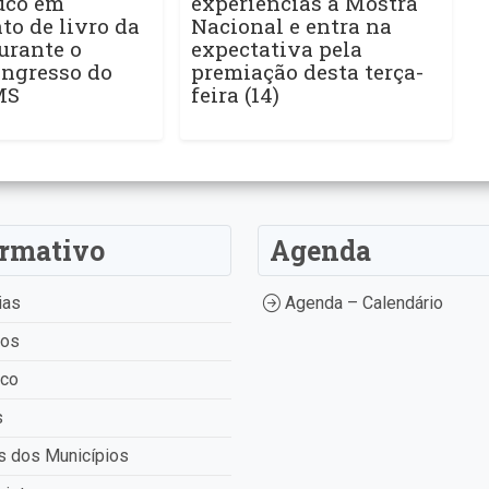
uco em
experiências à Mostra
o de livro da
Nacional e entra na
urante o
expectativa pela
ngresso do
premiação desta terça-
MS
feira (14)
ormativo
Agenda
ias
Agenda – Calendário
tos
ico
s
 dos Municípios