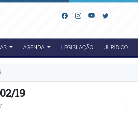
IAS
AGENDA
LEGISLAÇÃO
JURÍDICO
9
/02/19
7