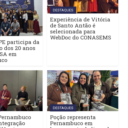
DESTAQUES
Experiência de Vitória
de Santo Antão é
selecionada para
WebDoc do CONASEMS
E participa da
o dos 20 anos
ISA em
uco
DESTAQUES
Pernambuco
Poção representa
ntegração
Pernambuco em