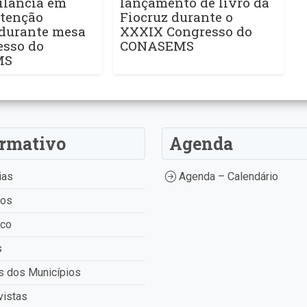
ilância em
lançamento de livro da
Atenção
Fiocruz durante o
 durante mesa
XXXIX Congresso do
esso do
CONASEMS
MS
ormativo
Agenda
ias
Agenda – Calendário
tos
ico
s
 dos Municípios
vistas