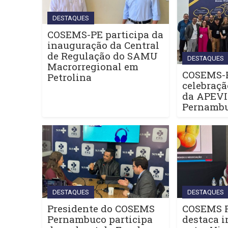
DESTAQUES
COSEMS-PE participa da
inauguração da Central
de Regulação do SAMU
DESTAQUES
Macrorregional em
COSEMS-P
Petrolina
celebraçã
da APEV
Pernamb
DESTAQUES
DESTAQUES
Presidente do COSEMS
COSEMS 
Pernambuco participa
destaca i