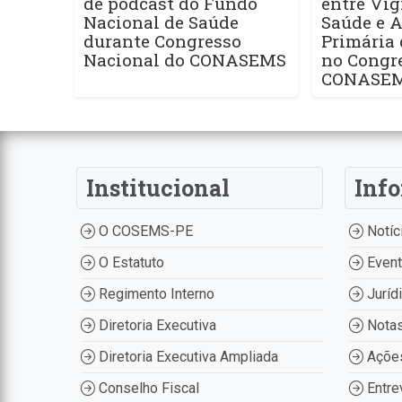
de podcast do Fundo
entre Vig
Nacional de Saúde
Saúde e 
durante Congresso
Primária
Nacional do CONASEMS
no Congr
CONASE
Institucional
Inf
O COSEMS-PE
Notíc
O Estatuto
Even
Regimento Interno
Juríd
Diretoria Executiva
Nota
Diretoria Executiva Ampliada
Ações
Conselho Fiscal
Entre