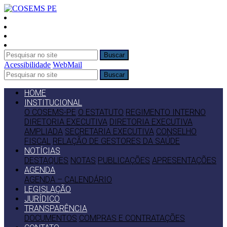
Buscar
Acessibilidade
WebMail
Buscar
HOME
INSTITUCIONAL
O COSEMS-PE
O ESTATUTO
REGIMENTO INTERNO
DIRETORIA EXECUTIVA
DIRETORIA EXECUTIVA
AMPLIADA
SECRETARIA EXECUTIVA
CONSELHO
FISCAL
RELAÇÃO DE GESTORES DA SAÚDE
NOTÍCIAS
DESTAQUES
NOTAS
PUBLICAÇÕES
APRESENTAÇÕES
AGENDA
AGENDA – CALENDÁRIO
LEGISLAÇÃO
JURÍDICO
TRANSPARÊNCIA
DOCUMENTOS
COMPRAS E CONTRATAÇÕES