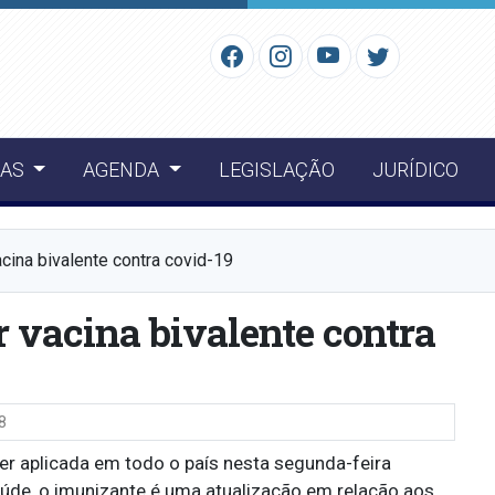
IAS
AGENDA
LEGISLAÇÃO
JURÍDICO
acina bivalente contra covid-19
r vacina bivalente contra
8
er aplicada em todo o país nesta segunda-feira
úde, o imunizante é uma atualização em relação aos