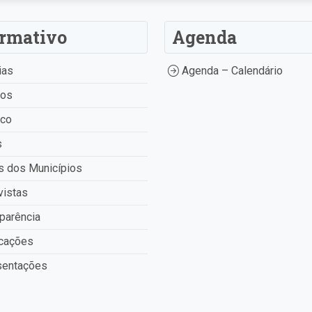
ormativo
Agenda
ias
Agenda – Calendário
tos
ico
s
 dos Municípios
vistas
parência
cações
entações