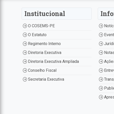
Institucional
Inf
O COSEMS-PE
Notíc
O Estatuto
Even
Regimento Interno
Juríd
Diretoria Executiva
Nota
Diretoria Executiva Ampliada
Ações
Conselho Fiscal
Entre
Secretaria Executiva
Trans
Publi
Apres