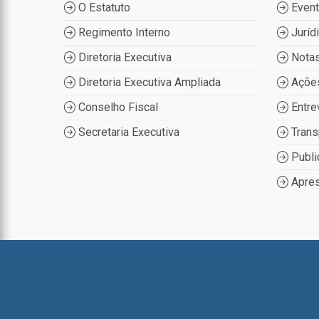
O Estatuto
Even
Regimento Interno
Juríd
Diretoria Executiva
Nota
Diretoria Executiva Ampliada
Ações
Conselho Fiscal
Entre
Secretaria Executiva
Trans
Publi
Apres