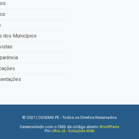
tos
ico
s
 dos Municípios
vistas
parência
cações
entações
© 2021 | COSEMS PE - Todos os Direitos Reservados
Desenvolvido com o CMS de código aberto
WordPress
Por
Ultra Já - Soluções Web