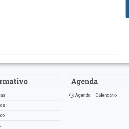
ormativo
Agenda
ias
Agenda – Calendário
tos
ico
s