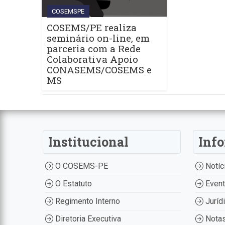
COSEMSPE
COSEMS/PE realiza
seminário on-line, em
parceria com a Rede
Colaborativa Apoio
CONASEMS/COSEMS e
MS
Institucional
Inf
O COSEMS-PE
Notíc
O Estatuto
Even
Regimento Interno
Juríd
Diretoria Executiva
Nota