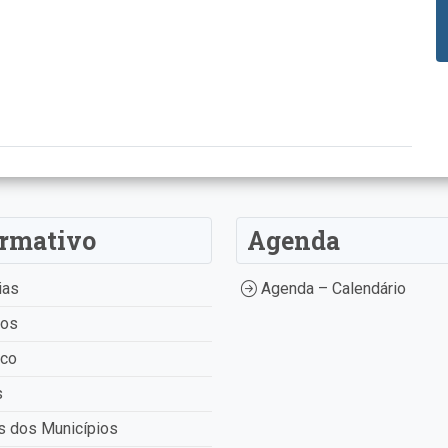
ormativo
Agenda
ias
Agenda – Calendário
tos
ico
s
 dos Municípios