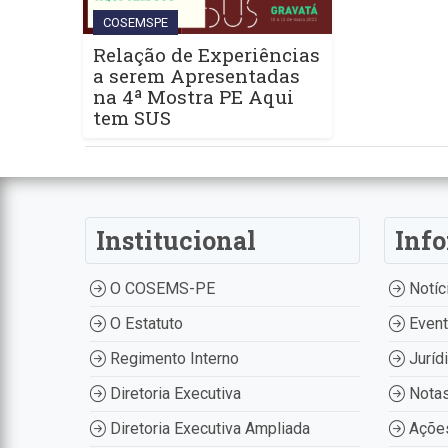
COSEMSPE
Relação de Experiências
a serem Apresentadas
na 4ª Mostra PE Aqui
tem SUS
Institucional
Inf
O COSEMS-PE
Notíc
O Estatuto
Even
Regimento Interno
Juríd
Diretoria Executiva
Nota
Diretoria Executiva Ampliada
Ações