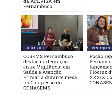
da APEVISA em
Pernambuco
DESTAQUES
DESTAQUES
COSEMS Pernambuco
Poção rep
destaca integração
Pernamb
entre Vigilância em
lançament
Saúde e Atenção
Fiocruz d
Primária durante mesa
XXXIX Co
no Congresso do
CONASE
CONASEMS