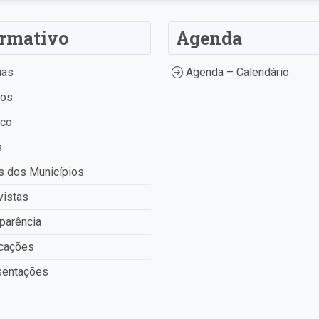
ormativo
Agenda
ias
Agenda – Calendário
tos
ico
s
 dos Municípios
vistas
parência
cações
entações