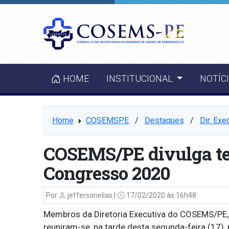
HOME
INSTITUCIONAL
NOTÍC
Home
COSEMSPE
⠀/⠀
Destaques
⠀/⠀
Dir. Exe
COSEMS/PE divulga te
Congresso 2020
Por
jeffersonelias |
17/02/2020 às 16h48
Membros da Diretoria Executiva do COSEMS/PE, j
reuniram-se, na tarde desta segunda-feira (17),