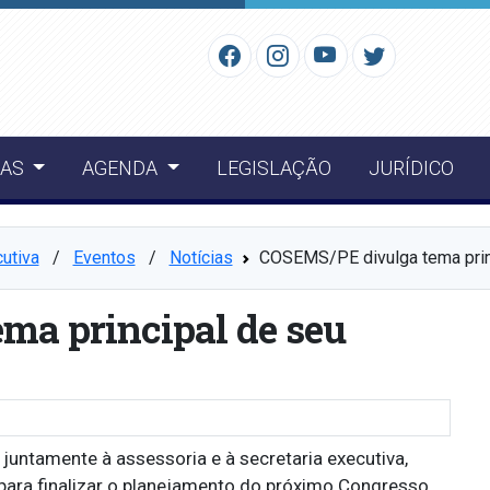
IAS
AGENDA
LEGISLAÇÃO
JURÍDICO
cutiva
⠀/⠀
Eventos
⠀/⠀
Notícias
COSEMS/PE divulga tema prin
ma principal de seu
untamente à assessoria e à secretaria executiva,
 para finalizar o planejamento do próximo Congresso