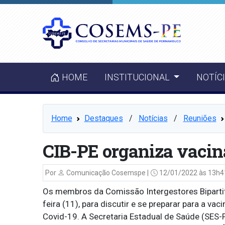
HOME
INSTITUCIONAL
NOTÍC
Home
Destaques
⠀/⠀
Notícias
⠀/⠀
Reuniões
CIB-PE organiza vacina
Por
Comunicação Cosemspe |
12/01/2022 às 13h4
Os membros da Comissão Intergestores Bipartite
feira (11), para discutir e se preparar para a va
Covid-19. A Secretaria Estadual de Saúde (SES-P