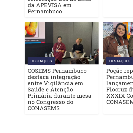
da APEVISA em
Pernambuco
DESTAQUES
DESTAQUES
COSEMS Pernambuco
Poção rep
destaca integração
Pernamb
entre Vigilância em
lançament
Saúde e Atenção
Fiocruz d
Primária durante mesa
XXXIX Co
no Congresso do
CONASE
CONASEMS