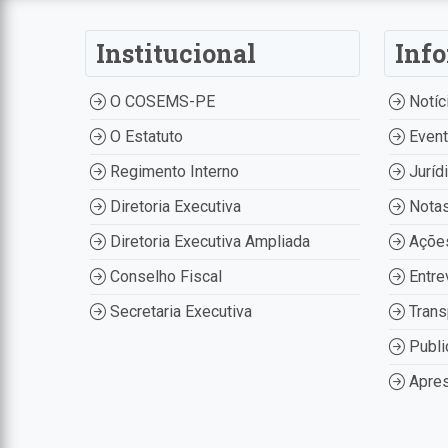
Institucional
Inf
O COSEMS-PE
Notíc
O Estatuto
Even
Regimento Interno
Juríd
Diretoria Executiva
Nota
Diretoria Executiva Ampliada
Ações
Conselho Fiscal
Entre
Secretaria Executiva
Trans
Publi
Apres