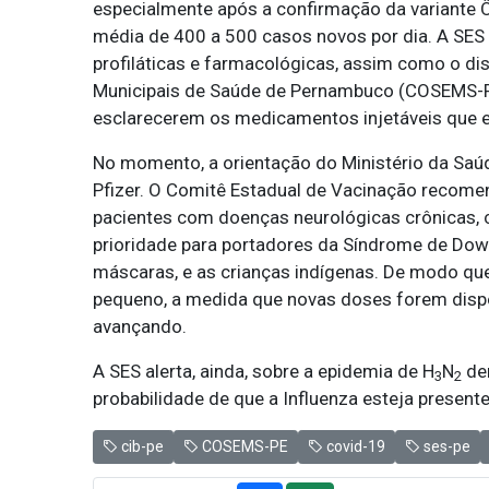
especialmente após a confirmação da variante 
média de 400 a 500 casos novos por dia. A SES
profiláticas e farmacológicas, assim como o di
Municipais de Saúde de Pernambuco (COSEMS-PE
esclarecerem os medicamentos injetáveis que e
No momento, a orientação do Ministério da Saú
Pfizer. O Comitê Estadual de Vacinação recome
pacientes com doenças neurológicas crônicas, 
prioridade para portadores da Síndrome de Down 
máscaras, e as crianças indígenas. De modo que 
pequeno, a medida que novas doses forem dispon
avançando.
A SES alerta, ainda, sobre a epidemia de H
N
den
3
2
probabilidade de que a Influenza esteja present
cib-pe
COSEMS-PE
covid-19
ses-pe