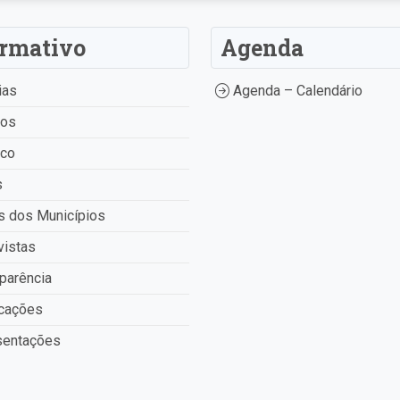
ormativo
Agenda
ias
Agenda – Calendário
tos
ico
s
 dos Municípios
vistas
parência
cações
entações