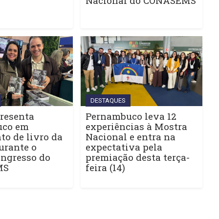
Nacional do CONASEMS
DESTAQUES
resenta
Pernambuco leva 12
uco em
experiências à Mostra
o de livro da
Nacional e entra na
urante o
expectativa pela
ngresso do
premiação desta terça-
MS
feira (14)