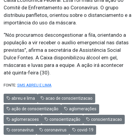
Caixa Econômica Federal. Esta foi mais uma ação do
Comitê de Enfrentamento ao Coronavírus. O grupo
distribuiu panfletos, orientou sobre o distanciamento e a
importância do uso da máscara.
“Nós procuramos descongestionar a fila, orientando a
população a vir receber o auxílio emergencial nas datas
previstas”, afirma a secretária de Assistência Social
Dulce Fontes. A Caixa disponibilizou álcool em gel,
máscaras e luvas para a equipe. A ação irá acontecer
até quinta-feira (30).
FONTE:
SMS ABREU E LIMA
abreu e lima
acao de conscientizacao
ação de conscientização
aglomerações
aglomeracoes
conscientização
conscientizacao
coronavírus
coronavirus
covid-19