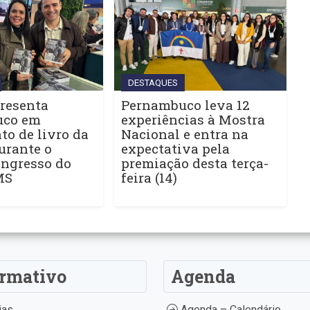
DESTAQUES
resenta
Pernambuco leva 12
uco em
experiências à Mostra
o de livro da
Nacional e entra na
urante o
expectativa pela
ngresso do
premiação desta terça-
MS
feira (14)
ormativo
Agenda
ias
Agenda – Calendário