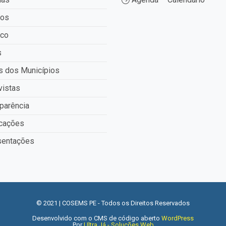
tos
ico
s
 dos Municípios
vistas
parência
cações
entações
© 2021 | COSEMS PE - Todos os Direitos Reservados
Desenvolvido com o CMS de código aberto
WordPress
Por
Ultra Já - Soluções Web