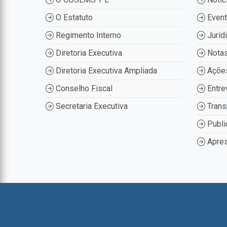
O Estatuto
Even
Regimento Interno
Juríd
Diretoria Executiva
Nota
Diretoria Executiva Ampliada
Ações
Conselho Fiscal
Entre
Secretaria Executiva
Trans
Publi
Apres