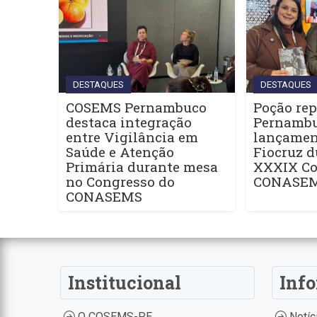
DESTAQUES
DESTAQUES
COSEMS Pernambuco
Poção rep
destaca integração
Pernamb
entre Vigilância em
lançament
Saúde e Atenção
Fiocruz d
Primária durante mesa
XXXIX Co
no Congresso do
CONASE
CONASEMS
Institucional
Inf
O COSEMS-PE
Notíc