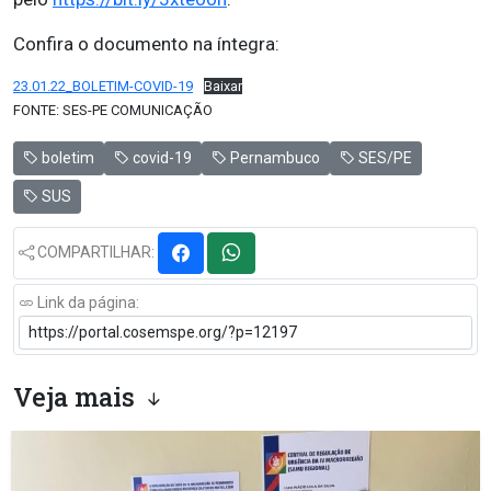
Confira o documento na íntegra:
23.01.22_BOLETIM-COVID-19
Baixar
FONTE: SES-PE COMUNICAÇÃO
boletim
covid-19
Pernambuco
SES/PE
SUS
COMPARTILHAR:
Link da página:
Veja mais